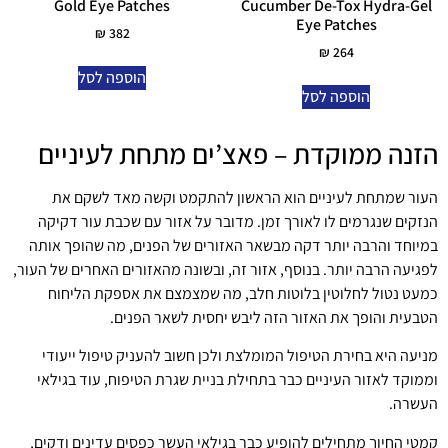
Gold Eye Patches
Cucumber De-Tox Hydra-Gel
Eye Patches
₪
382
₪
264
הוספה לסל
הוספה לסל
הזנה ממוקדת – פאצ’ים מתחת לעיניים
העור שמתחת לעיניים הוא הראשון להתקמט וקשה מאד לשקם את
הנזקים שנגרמים לו לאורך זמן. מדובר על אזור עם שכבת עור דקיקה
במיוחד והרבה יותר דקה מבשאר האזורים של הפנים, מה שהופך אותה
לפגיעה הרבה יותר. בנוסף, אזור זה, ובשונה מהאזורים האחרים של העור,
כמעט נטול לחלוטין בלוטות חלב, מה שמצמצם את אספקת הליחוח
הטבעית והופך את האזור הזה ליבש יחסית לשאר הפנים.
מניעה היא בחירת הטיפול המומלצת ולכן חשוב להעניק טיפול ייעודי
וממוקד לאזור העיניים כבר בתחילת בניית שגרת הטיפוח, עוד בגילאי
העשרה.
קמטי החיוך מתחילים להופיע כבר בגילאי העשר כפסים עדינים ודקים,