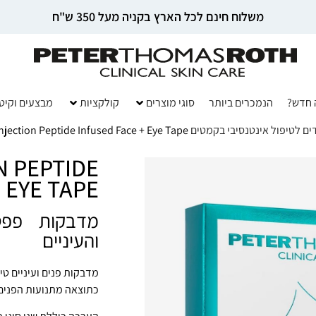
משלוח חינם לכל הארץ בקניה מעל 350 ש"ח
 חדש?
הנמכרים ביותר
סוגי מוצרים
קולקציות
מבצעים וקיט
 לטיפול אינטנסיבי בקמטים SKINJECTION
njection Peptide Infused Face + Eye Tape
N PEPTIDE
 EYE TAPE
מדבקות פפטי
והעיניים
מדבקות פנים ועיניים ט
כתוצאה מתנועות הפנים 