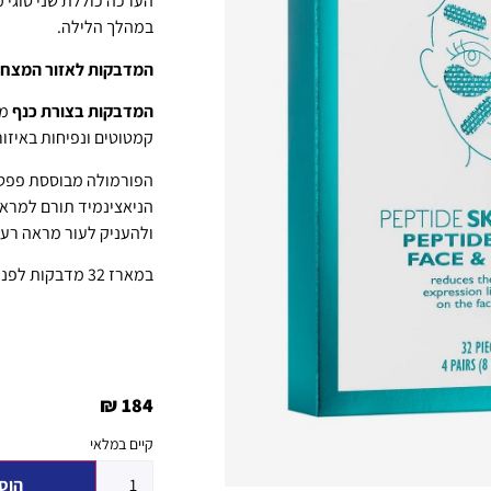
הערכה כוללת שני סוגי 
במהלך הלילה.
המדבקות לאזור המצח ו
המדבקות בצורת כנף
מי
קמטוטים ונפיחות באיזור 
הפורמולה מבוססת פפטי
הניאצינמיד תורם למראה
ולהעניק לעור מראה רענן,
במארז 32 מדבקות לפנים ו- 8 מדבקות (4 זוגות) לאיזור העיניים.
₪
184
קיים במלאי
הוס