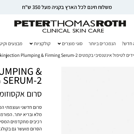
משלוח חינם לכל הארץ בקניה מעל 350 ש"ח
 חדש?
הנמכרים ביותר
סוגי מוצרים
קולקציות
מבצעים וקיט
ם לטיפול אינטנסיבי בקמטים SKINJECTION
Skinjection Plumping & Firming Serum-2
UMPING &
G SERUM-2
סרום אקסוזומים
סרום חדשני ועוצמתי המ
מלא ובריא יותר. הפורמ
רכיבים מתקדמים המסייעי
הסרום מועשר גם בקולגן,