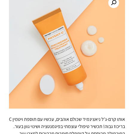
אותו קרם-ג'ל ניאצינמיד שכולם אוהבים, עכשיו עם תוספת ויטמין C
בריכוז גבוה! תכשיר טיפולי עוצמתי בפיגמנטציה ושינוי גוון בעור.
הפורמולה מבוססת על קומפלס חומרים מבהירים למצבי עור