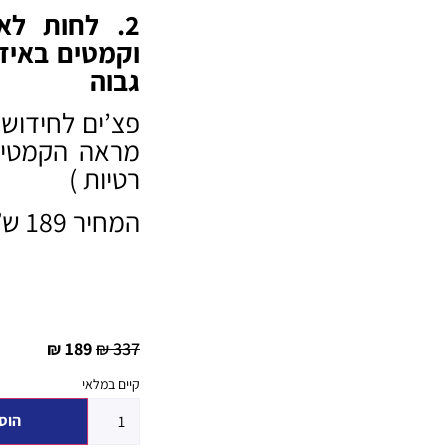
2. לחות לא
וקמטים באיזו
גבוה
פצ’ים לחידוש 
רטיות )
המחיר 189 ש”ח (השווי 337ש”ח, 44% הנחה)
189
337
₪
₪
קיים במלאי
הוס