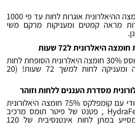
מולקולות החומצה ההיאלרונית אוגרות לחות עד פי 1000
ות מראה קמטים ומעניקות מרקם משי
ן.
קרם לחות מבוסס 30% חומצה היאלרונית הסופחת לחות
מהאטמוספירה ומעניקה לחות למשך 72 שעות! (20
סרום זוהר ייחודי עם קומפלקס 75% חומצה היאלורונית
ו- 3% ™HydraFence , פטנט של פיטר תומס מרכיב
פורץ דרך המסייע במתן לחות אינטנסיבית של 120