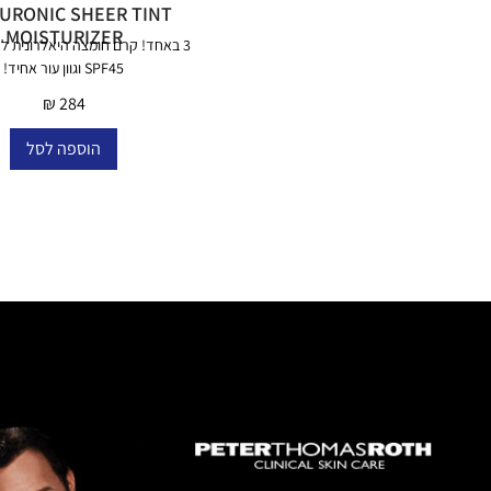
URONIC SHEER TINT
MOISTURIZER
3 באחד! קרם חומצה היאלרונית לל
SPF45 וגוון עור אחיד!
₪
284
הוספה לסל