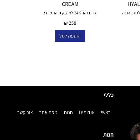
CREAM
HYAL
חות, הגנה
קרם זהב 24K למיצוק וזוהר מיידי
₪
258
הוספה לסל
כללי
ראשי
אודותינו
חנות
מפת אתר
צור קשר
חנות