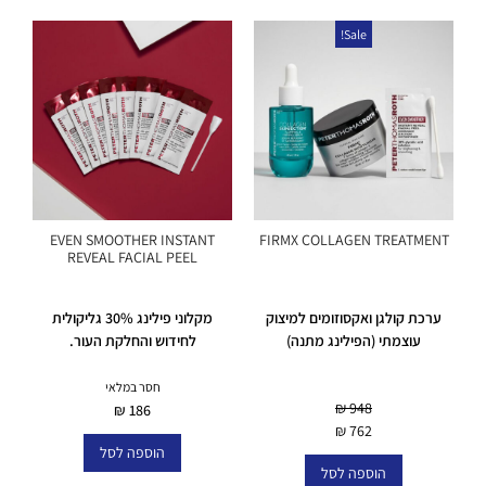
Sale!
EVEN SMOOTHER INSTANT
FIRMX COLLAGEN TREATMENT
REVEAL FACIAL PEEL
ערכת קולגן ואקסוזומים למיצוק
מקלוני פילינג 30% גליקולית
עוצמתי (הפילינג מתנה)
לחידוש והחלקת העור.
במלאי
חסר במלאי
₪
948
₪
186
₪
762
הוספה לסל
הוספה לסל